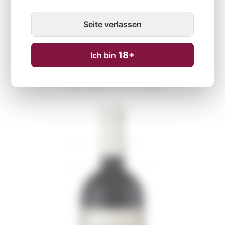
MOURVEDRE 2020 750ML
Seite verlassen
18+
Ich bin