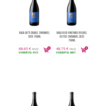
BACA CAT'S CRADLE ZINFANDEL
BACA DUSI VINEYARD DOUBLE
2018 750ML
DUTCH ZINFANDEL 2023
750ML
68.65
€
48.75
€
MwSt.
MwSt.
VORRÄTIG
41ST.
VORRÄTIG
48ST.