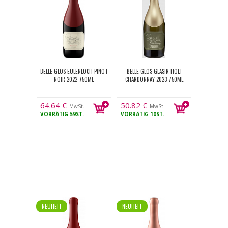
BELLE GLOS EULENLOCH PINOT
BELLE GLOS GLASIR HOLT
NOIR 2022 750ML
CHARDONNAY 2023 750ML
64.64
€
50.82
€
MwSt.
MwSt.
VORRÄTIG
59ST.
VORRÄTIG
10ST.
NEUHEIT
NEUHEIT