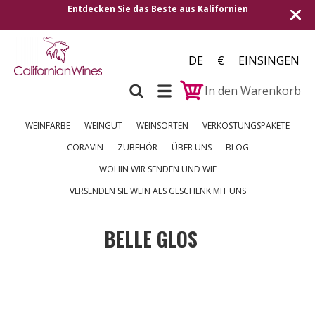
Entdecken Sie das Beste aus Kalifornien
Versand 
DE
€
EINSINGEN
In den Warenkorb
WEINFARBE
WEINGUT
WEINSORTEN
VERKOSTUNGSPAKETE
CORAVIN
ZUBEHÖR
ÜBER UNS
BLOG
WOHIN WIR SENDEN UND WIE
VERSENDEN SIE WEIN ALS GESCHENK MIT UNS
BELLE GLOS