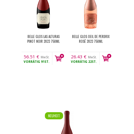
BELLE GLOS LAS ALTURAS
BELLE GLOS OEIL DE PERDRIX
PINOT NOIR 2023 750ML
ROSÉ 2023 750ML
56.51
€
26.43
€
MwSt.
MwSt.
VORRÄTIG
91ST.
VORRÄTIG
22ST.
NEUHEIT