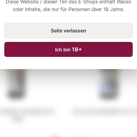
Diese Website / dieser Teil des E-Shops enthält Waren
oder Inhalte, die nur für Personen über 18 Jahre.
Sortieren:
Nach Name ↑
↓
Nach Preis ↑
Seite verlassen
NEUHEIT
18+
Ich bin
A CABERNET SAUVIGNON 2022
LAPIS LUNA CHARDONNAY 2024 7
750ML