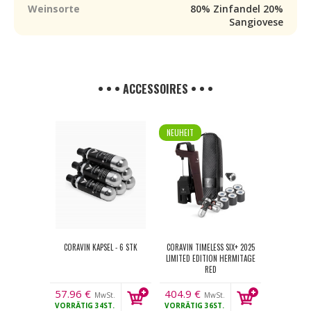
Weinsorte
80% Zinfandel 20%
Sangiovese
• • • ACCESSOIRES • • •
NEUHEIT
CORAVIN KAPSEL - 6 STK
CORAVIN TIMELESS SIX+ 2025
LIMITED EDITION HERMITAGE
RED
57.96
€
404.9
€
MwSt.
MwSt.
VORRÄTIG
34ST.
VORRÄTIG
36ST.