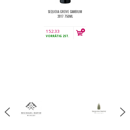
SEQUOIA GROVE CAMBIUM
2017 750ML
152.33
€
VORRÄTIG
2ST.
MwSt.