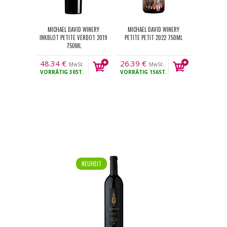
MICHAEL DAVID WINERY
MICHAEL DAVID WINERY
INKBLOT PETITE VERDOT 2019
PETITE PETIT 2022 750ML
750ML
48.34
€
26.39
€
MwSt.
MwSt.
VORRÄTIG
30ST.
VORRÄTIG
156ST.
NEUHEIT