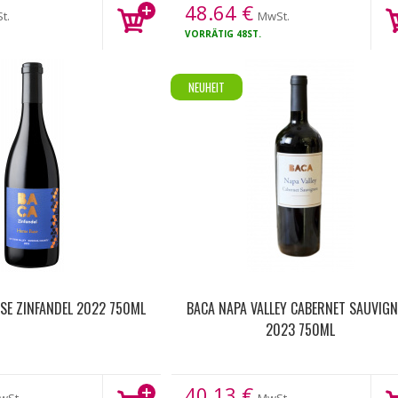
48.64
€
t.
MwSt.
VORRÄTIG
48ST.
NEUHEIT
SE ZINFANDEL 2022 750ML
BACA NAPA VALLEY CABERNET SAUVIG
2023 750ML
40.13
€