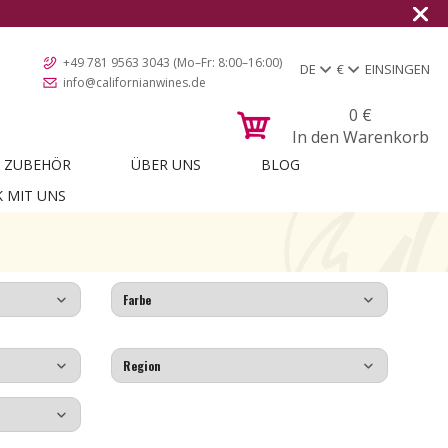
+49 781 9563 3043 (Mo–Fr: 8:00–16:00)
DE
€
EINSINGEN
info@californianwines.de
0
€
In den Warenkorb
ZUBEHÖR
ÜBER UNS
BLOG
K MIT UNS