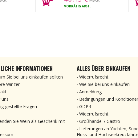
wSt.
MwSt.
VORRÄTIG
68ST.
LICHE INFORMATIONEN
ALLES ÜBER EINKAUFEN
m Sie bei uns einkaufen sollten
Widerrufsrecht
re Winzer
Wie Sie bei uns einkaufen
akt
Anmeldung
 uns
Bedingungen und Konditione
ig gestellte Fragen
GDPR
Widerrufsrecht
enden Sie Wein als Geschenk mit
Großhandel / Gastro
Lieferungen an Yachten, Sup
ressum
Fluss- und Hochseekreuzfahrt