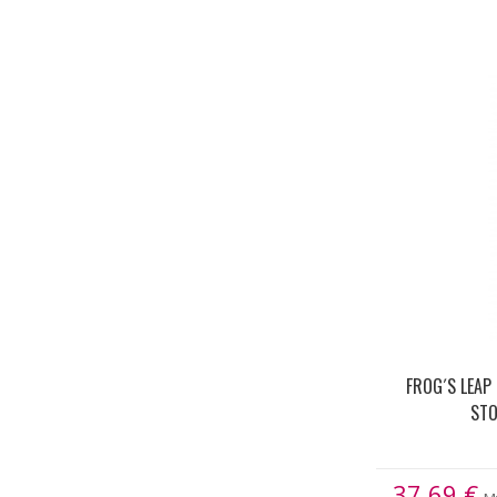
FROG´S LEAP
STO
37.69
€