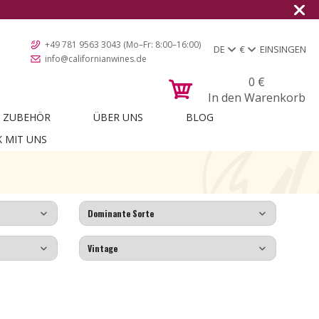
+49 781 9563 3043 (Mo–Fr: 8:00–16:00)
DE
€
EINSINGEN
info@californianwines.de
0
€
In den Warenkorb
ZUBEHÖR
ÜBER UNS
BLOG
K MIT UNS