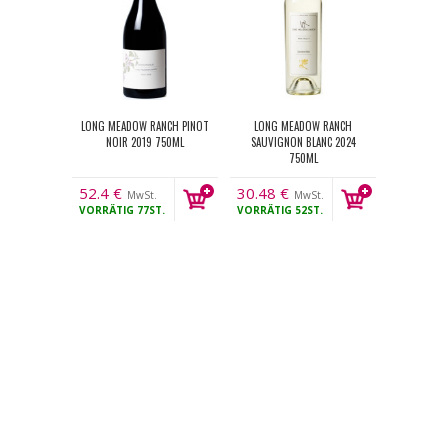
LONG MEADOW RANCH PINOT
LONG MEADOW RANCH
NOIR 2019 750ML
SAUVIGNON BLANC 2024
750ML
52.4
€
30.48
€
MwSt.
MwSt.
VORRÄTIG
77ST.
VORRÄTIG
52ST.