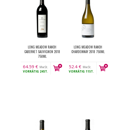
LONG MEADOW RANCH
LONG MEADOW RANCH
CABERNET SAUVIGNON 2018
CHARDONNAY 2018 750ML
750ML
64.59
€
52.4
€
MwSt.
MwSt.
VORRÄTIG
24ST.
VORRÄTIG
11ST.