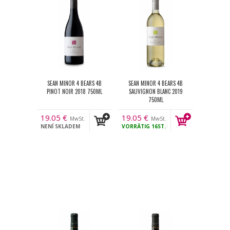
SEAN MINOR 4 BEARS 4B
SEAN MINOR 4 BEARS 4B
PINOT NOIR 2018 750ML
SAUVIGNON BLANC 2019
750ML
19.05
€
19.05
€
MwSt.
MwSt.
NENÍ SKLADEM
VORRÄTIG
16ST.