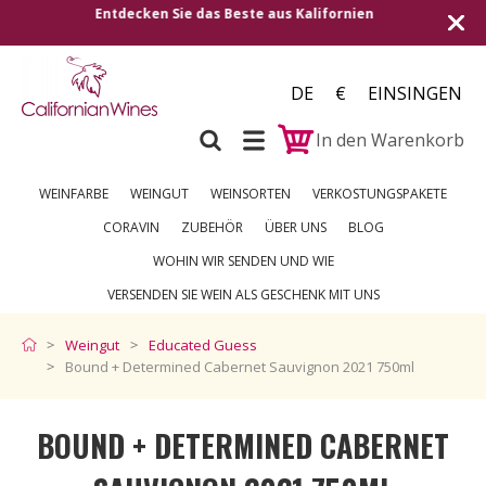
rnien
Versand in alle europäischen Länder | Kostenl
250 €
DE
€
EINSINGEN
In den Warenkorb
WEINFARBE
WEINGUT
WEINSORTEN
VERKOSTUNGSPAKETE
CORAVIN
ZUBEHÖR
ÜBER UNS
BLOG
WOHIN WIR SENDEN UND WIE
VERSENDEN SIE WEIN ALS GESCHENK MIT UNS
Weingut
Educated Guess
Bound + Determined Cabernet Sauvignon 2021 750ml
BOUND + DETERMINED CABERNET