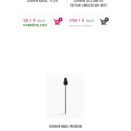
CORAVIN KAPSEL - 6 STK
CORAVIN 2023 LIMITED
EDITION TIMELESS SIX+ MIST
58.1
€
398.1
€
MwSt.
MwSt.
VORRÄTIG
34ST.
DERZEIT NICHT VERFÜGBAR
CORAVIN NADEL PREMIUM