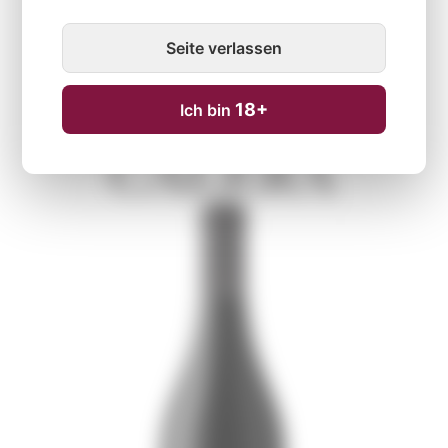
2019 750ML
Seite verlassen
18+
Ich bin