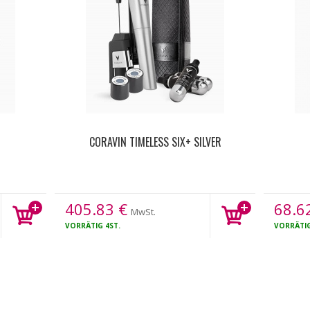
CORAVIN TIMELESS SIX+ SILVER
405.83
€
68.6
MwSt.
VORRÄTIG
4ST.
VORRÄTI