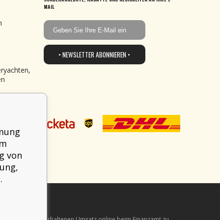
MAIL
n
• NEWSLETTER ABONNIEREN •
eryachten,
en
mmung
em
g von
mung,
.
 verpflichtet, den erhaltenen Umsatz online beim Finanzamt zu