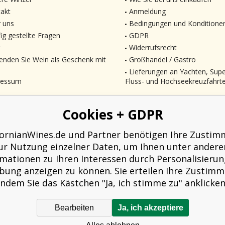
akt
Anmeldung
 uns
Bedingungen und Konditione
ig gestellte Fragen
GDPR
Widerrufsrecht
enden Sie Wein als Geschenk mit
Großhandel / Gastro
Lieferungen an Yachten, Sup
ressum
Fluss- und Hochseekreuzfahrt
Cookies + GDPR
fornianWines.de und Partner benötigen Ihre Zusti
ur Nutzung einzelner Daten, um Ihnen unter ander
rmationen zu Ihren Interessen durch Personalisierun
ung anzeigen zu können. Sie erteilen Ihre Zustim
indem Sie das Kästchen "Ja, ich stimme zu" anklicken
Bearbeiten
Ja, ich akzeptiere
äufer verpflichtet, dem Käufer eine Quittung auszustellen. Gleichzeitig ist er