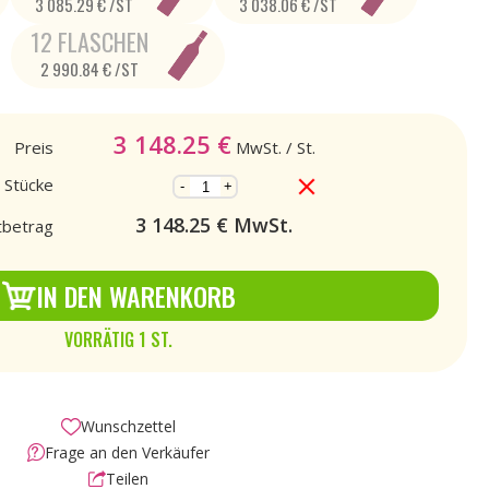
3 085.29 € /ST
3 038.06 € /ST
12 FLASCHEN
2 990.84 € /ST
3 148.25
€
Preis
MwSt.
/ St.
 Stücke
-
+
3 148.25
€ MwSt.
betrag
IN DEN WARENKORB
VORRÄTIG 1 ST.
Wunschzettel
Frage an den Verkäufer
Teilen