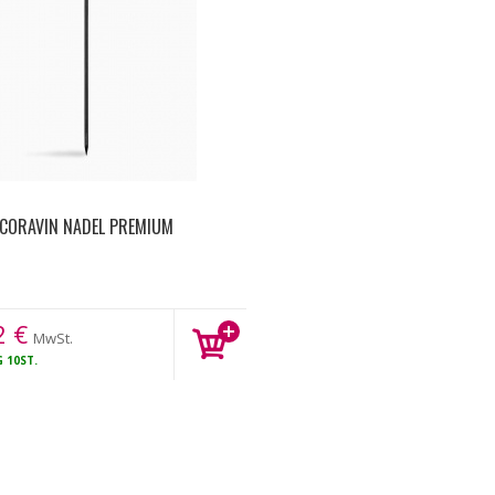
CORAVIN NADEL PREMIUM
2
€
MwSt.
G
10ST.