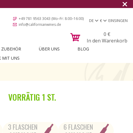
+49 781 9563 3043 (Mo–Fr: 8:00–16:00)
DE
€
EINSINGEN
info@californianwines.de
0
€
In den Warenkorb
ZUBEHÖR
ÜBER UNS
BLOG
K MIT UNS
VORRÄTIG
1 ST.
3 FLASCHEN
6 FLASCHEN