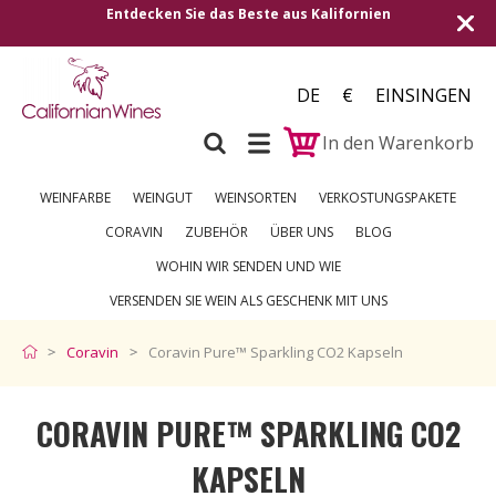
cken Sie das Beste aus Kalifornien
Versand in alle 
DE
€
EINSINGEN
In den Warenkorb
WEINFARBE
WEINGUT
WEINSORTEN
VERKOSTUNGSPAKETE
CORAVIN
ZUBEHÖR
ÜBER UNS
BLOG
WOHIN WIR SENDEN UND WIE
VERSENDEN SIE WEIN ALS GESCHENK MIT UNS
Coravin
Coravin Pure™ Sparkling CO2 Kapseln
CORAVIN PURE™ SPARKLING CO2
KAPSELN