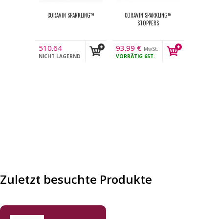
CORAVIN SPARKLING™
CORAVIN SPARKLING™
STOPPERS
510.64
93.99
€
MwSt.
€
NICHT LAGERND
VORRÄTIG
6ST.
MwSt.
Zuletzt besuchte Produkte