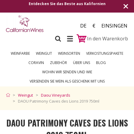
n Sie das Beste aus Kalifornien
Versand in alle eu
DE
€
EINSINGEN
In den Warenkorb
WEINFARBE
WEINGUT
WEINSORTEN
VERKOSTUNGSPAKETE
CORAVIN
ZUBEHÖR
ÜBER UNS
BLOG
WOHIN WIR SENDEN UND WIE
VERSENDEN SIE WEIN ALS GESCHENK MIT UNS
Weingut
Daou Vineyards
DAOU Patrimony Caves des Lions 2019 750ml
DAOU PATRIMONY CAVES DES LIONS