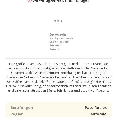
Bei Verfügbarkeit benachrichtigen
Zuckergehalt
Nachgeschmack
Säuerlichkeit
Körper
Tannin
Eine große Cuvée aus Cabernet Sauvignon und Cabernet Franc. Die
Farbe ist dunkelrubinrot mit granatroten Reflexen. In der Nase und am
Gaumen ist der Wein strukturiert, reichhaltig und vielschichtig. Es
überwiegen Noten von Cassis und schwarzen Früchten, die durch Noten
von Kaffee, Lakritz, dunkler Schokolade und Gewürzen ergänzt werden.
Der Wein ist vollmundig, aber harmonisch, mit sehr staubigen Tanninen
und einer sehr attraktiven Säure. Sehr langer und attraktiver Abgang.
Berufungen
Paso Robles
Region
California