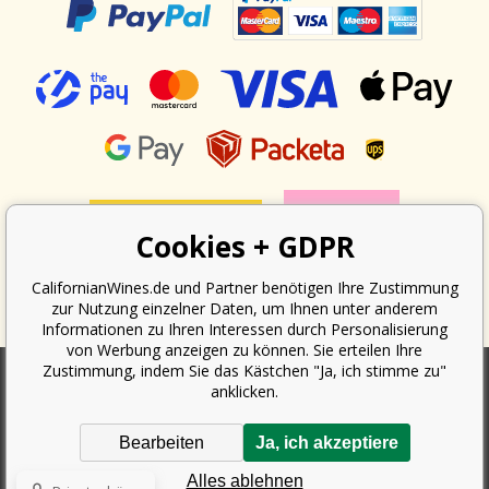
Cookies + GDPR
CalifornianWines.de und Partner benötigen Ihre Zustimmung
zur Nutzung einzelner Daten, um Ihnen unter anderem
Informationen zu Ihren Interessen durch Personalisierung
von Werbung anzeigen zu können. Sie erteilen Ihre
Zustimmung, indem Sie das Kästchen "Ja, ich stimme zu"
anklicken.
Nach dem Gesetz über die Erfassung von Umsätzen ist der Verkäufer
verpflichtet, dem Käufer eine Quittung auszustellen. Gleichzeitig ist er
Bearbeiten
Ja, ich akzeptiere
verpflichtet, den erhaltenen Umsatz online beim Finanzamt zu erfassen;
im Falle eines technischen Ausfalls dann spätestens innerhalb von 48
Alles ablehnen
Stunden.