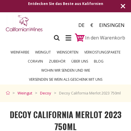
Entdecken Sie das Beste aus Kalifornien
V
DE
€
EINSINGEN
In den Warenkorb
WEINFARBE
WEINGUT
WEINSORTEN
VERKOSTUNGSPAKETE
CORAVIN
ZUBEHÖR
ÜBER UNS
BLOG
WOHIN WIR SENDEN UND WIE
VERSENDEN SIE WEIN ALS GESCHENK MIT UNS
Weingut
Decoy
Decoy California Merlot 2023 750ml
DECOY CALIFORNIA MERLOT 2023
750ML