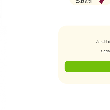
25.13 € /ST
Anzahl 
Gesa