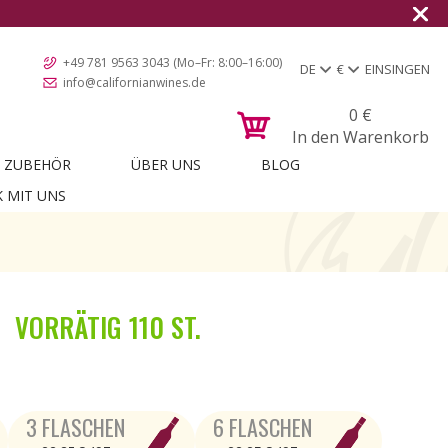
+49 781 9563 3043 (Mo–Fr: 8:00–16:00)
DE
€
EINSINGEN
info@californianwines.de
0
€
In den Warenkorb
ZUBEHÖR
ÜBER UNS
BLOG
K MIT UNS
VORRÄTIG
110 ST.
3 FLASCHEN
6 FLASCHEN