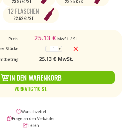
23.87 € /ST
23.25 € /ST
12 FLASCHEN
22.62 € /ST
25.13
€
Preis
MwSt.
/ St.
der Stücke
-
+
25.13
€ MwSt.
mtbetrag
IN DEN WARENKORB
VORRÄTIG 110 ST.
Wunschzettel
Frage an den Verkäufer
Teilen