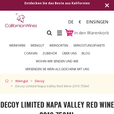
lifornien
Versand in alle europäischen Länder | Ko
250 €
DE
€
EINSINGEN
In den Warenkorb
WEINFARBE
WEINGUT
WEINSORTEN
VERKOSTUNGSPAKETE
CORAVIN
ZUBEHÖR
ÜBER UNS
BLOG
WOHIN WIR SENDEN UND WIE
VERSENDEN SIE WEIN ALS GESCHENK MIT UNS
Weingut
Decoy
Decoy Limited Napa Valley Red Wine 2019 750ml
DECOY LIMITED NAPA VALLEY RED WINE