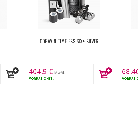
CORAVIN TIMELESS SIX+ SILVER
404.9
€
68.4
MwSt.
VORRÄTIG
4ST.
VORRÄTI