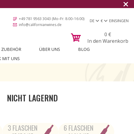
+49 781 9563 3043 (Mo–Fr: 8:00–16:00)
DE
€
EINSINGEN
info@californianwines.de
0
€
In den Warenkorb
ZUBEHÖR
ÜBER UNS
BLOG
K MIT UNS
NICHT LAGERND
3 FLASCHEN
6 FLASCHEN