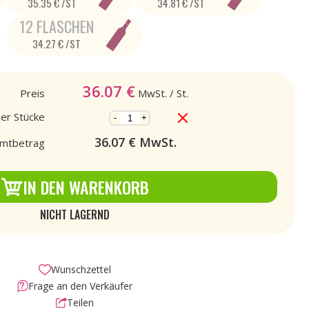
35.35 € /ST
34.81 € /ST
12 FLASCHEN
34.27 € /ST
36.07
€
Preis
MwSt.
/ St.
der Stücke
-
+
36.07
€ MwSt.
mtbetrag
IN DEN WARENKORB
NICHT LAGERND
Wunschzettel
Frage an den Verkäufer
Teilen