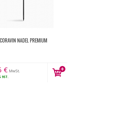
CORAVIN NADEL PREMIUM
6
€
MwSt.
G
9ST.