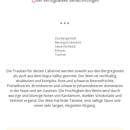
Bei Verfügbarkeit benachrichtigen
Zuckergehalt
Nachgeschmack
Säuerlichkeit
Körper
Tannin
Die Trauben für diesen Cabernet werden sowohl aus den Bergregionen
als auch aus dem Napa Valley geerntet. Der Wein ist reichhaltig,
strukturiert und komplex. Rote und schwarze Beerenfrüchte,
Preiselbeeren, Brombeeren und schwarze Johannisbeeren dominieren
in der Nase und am Gaumen. Die Fruchtigkeit des Weins wird durch
würzige und blumige Noten von Kardamom, dunkler Schokolade und
Veilchen ergänzt. Der Wein hat feste Tannine, eine saftige Säure und
einen sehr langen, eleganten Abgang.