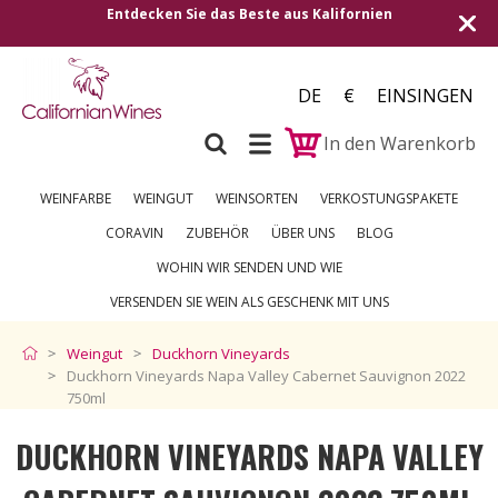
Entdecken Sie das Beste aus Kalifornien
Versand in 
DE
€
EINSINGEN
In den Warenkorb
WEINFARBE
WEINGUT
WEINSORTEN
VERKOSTUNGSPAKETE
CORAVIN
ZUBEHÖR
ÜBER UNS
BLOG
WOHIN WIR SENDEN UND WIE
VERSENDEN SIE WEIN ALS GESCHENK MIT UNS
Weingut
Duckhorn Vineyards
Duckhorn Vineyards Napa Valley Cabernet Sauvignon 2022
750ml
DUCKHORN VINEYARDS NAPA VALLEY