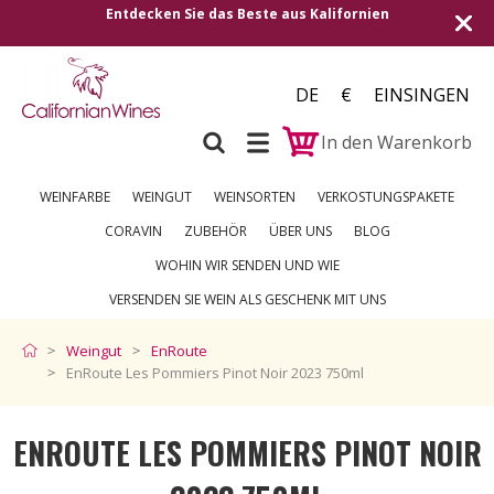
e aus Kalifornien
Versand in alle europäischen Länd
250 €
DE
€
EINSINGEN
In den Warenkorb
WEINFARBE
WEINGUT
WEINSORTEN
VERKOSTUNGSPAKETE
CORAVIN
ZUBEHÖR
ÜBER UNS
BLOG
WOHIN WIR SENDEN UND WIE
VERSENDEN SIE WEIN ALS GESCHENK MIT UNS
Weingut
EnRoute
EnRoute Les Pommiers Pinot Noir 2023 750ml
ENROUTE LES POMMIERS PINOT NOIR