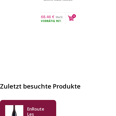
68.46
€
MwSt.
VORRÄTIG
9ST.
Zuletzt besuchte Produkte
EnRoute
Les