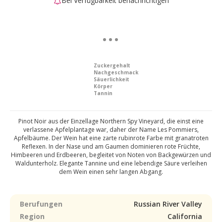
Bei Verfügbarkeit benachrichtigen
Zuckergehalt
Nachgeschmack
Säuerlichkeit
Körper
Tannin
Pinot Noir aus der Einzellage Northern Spy Vineyard, die einst eine
verlassene Apfelplantage war, daher der Name Les Pommiers,
Apfelbäume. Der Wein hat eine zarte rubinrote Farbe mit granatroten
Reflexen. In der Nase und am Gaumen dominieren rote Früchte,
Himbeeren und Erdbeeren, begleitet von Noten von Backgewürzen und
Waldunterholz. Elegante Tannine und eine lebendige Säure verleihen
dem Wein einen sehr langen Abgang.
Berufungen
Russian River Valley
Region
California