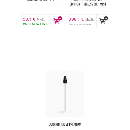
EDITION TIMELESS SIX+ MIST
58.1
€
398.1
€
MwSt.
MwSt.
VORRÄTIG
34ST.
DERZEIT NICHT VERFÜGBAR
CORAVIN NADEL PREMIUM