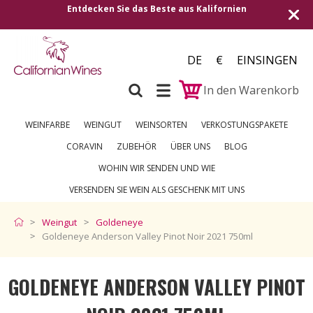
ifornien
Versand in alle europäischen Länder | Kost
250 €
DE
€
EINSINGEN
In den Warenkorb
WEINFARBE
WEINGUT
WEINSORTEN
VERKOSTUNGSPAKETE
CORAVIN
ZUBEHÖR
ÜBER UNS
BLOG
WOHIN WIR SENDEN UND WIE
VERSENDEN SIE WEIN ALS GESCHENK MIT UNS
Weingut
Goldeneye
Goldeneye Anderson Valley Pinot Noir 2021 750ml
GOLDENEYE ANDERSON VALLEY PINOT