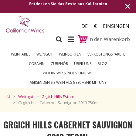
ifornien
Versand in alle europäischen Länder | Kost
250 €
DE
€
EINSINGEN
In den Warenkorb
WEINFARBE
WEINGUT
WEINSORTEN
VERKOSTUNGSPAKETE
CORAVIN
ZUBEHÖR
ÜBER UNS
BLOG
WOHIN WIR SENDEN UND WIE
VERSENDEN SIE WEIN ALS GESCHENK MIT UNS
Weingut
Grgich Hills Estate
Grgich Hills Cabernet Sauvignon 2019 750ml
GRGICH HILLS CABERNET SAUVIGNON