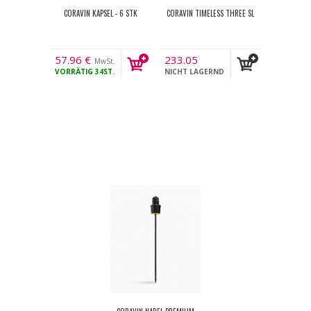
CORAVIN KAPSEL - 6 STK
CORAVIN TIMELESS THREE SL
57.96
€
233.05
MwSt.
VORRÄTIG
34ST.
€
NICHT LAGERND
MwSt.