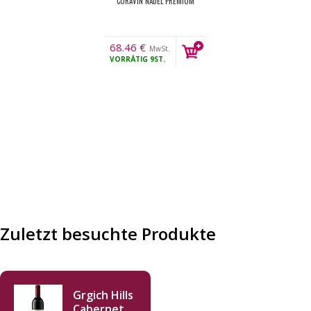
CORAVIN NADEL PREMIUM
68.46
€
MwSt.
VORRÄTIG
9ST.
Zuletzt besuchte Produkte
Grgich Hills
Cabernet