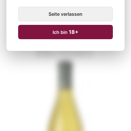
FERMENTED 2016 750ML
Seite verlassen
18+
Ich bin