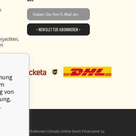
n
• NEWSLETTER ABONNIEREN •
eryachten,
en
mmung
em
g von
mung,
.
 verpflichtet, den erhaltenen Umsatz online beim Finanzamt zu