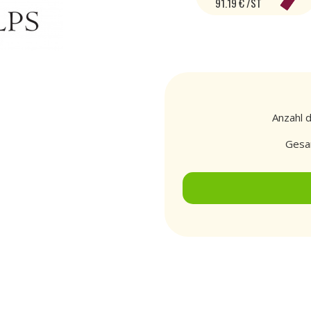
91.19 € /ST
Anzahl 
Gesa