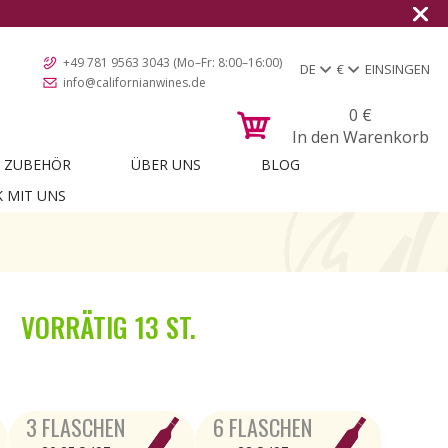
Versan
+49 781 9563 3043 (Mo–Fr: 8:00–16:00)
DE
€
EINSINGEN
info@californianwines.de
0
€
In den Warenkorb
ZUBEHÖR
ÜBER UNS
BLOG
K MIT UNS
VORRÄTIG
13 ST.
3 FLASCHEN
6 FLASCHEN