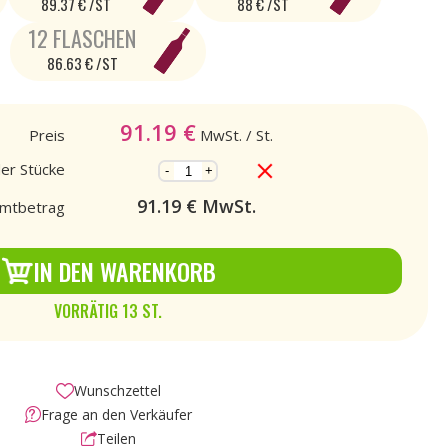
89.37 € /ST
88 € /ST
12 FLASCHEN
86.63 € /ST
91.19
€
Preis
MwSt.
/ St.
der Stücke
-
+
91.19
€ MwSt.
mtbetrag
IN DEN WARENKORB
VORRÄTIG 13 ST.
Wunschzettel
Frage an den Verkäufer
Teilen