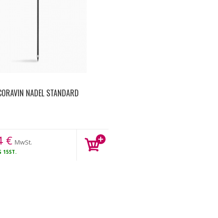
CORAVIN NADEL STANDARD
4
€
MwSt.
G
15ST.