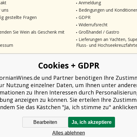
akt
Anmeldung
 uns
Bedingungen und Konditione
ig gestellte Fragen
GDPR
Widerrufsrecht
enden Sie Wein als Geschenk mit
Großhandel / Gastro
Lieferungen an Yachten, Sup
ressum
Fluss- und Hochseekreuzfahrt
Cookies + GDPR
fornianWines.de und Partner benötigen Ihre Zusti
ur Nutzung einzelner Daten, um Ihnen unter ander
rmationen zu Ihren Interessen durch Personalisierun
ung anzeigen zu können. Sie erteilen Ihre Zustim
indem Sie das Kästchen "Ja, ich stimme zu" anklicken
Bearbeiten
Ja, ich akzeptiere
äufer verpflichtet, dem Käufer eine Quittung auszustellen. Gleichzeitig ist er
Alles ablehnen