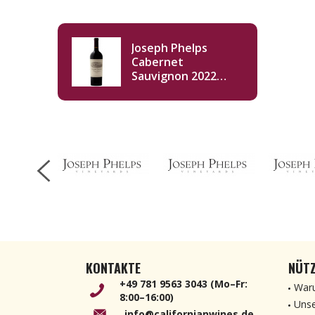
Joseph Phelps
Cabernet
Sauvignon 2022
750ml
KONTAKTE
NÜTZ
+49 781 9563 3043 (Mo–Fr:
Waru
8:00–16:00)
Unse
info@californianwines.de