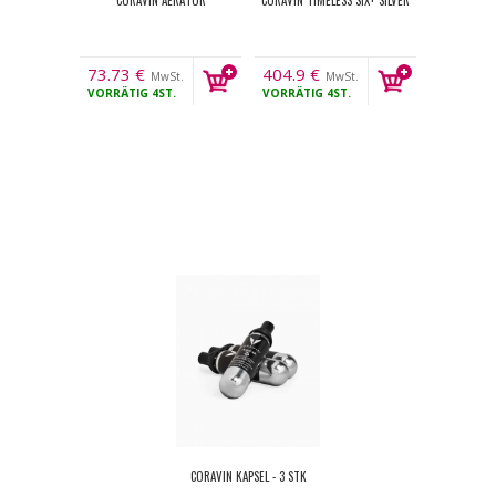
CORAVIN AERATOR
CORAVIN TIMELESS SIX+ SILVER
73.73
€
404.9
€
MwSt.
MwSt.
VORRÄTIG
4ST.
VORRÄTIG
4ST.
CORAVIN KAPSEL - 3 STK