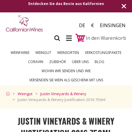
Kalifornien
Versand in alle europäischen Länder | 
250 €
DE
€
EINSINGEN
In den Warenkorb
WEINFARBE
WEINGUT
WEINSORTEN
VERKOSTUNGSPAKETE
CORAVIN
ZUBEHÖR
ÜBER UNS
BLOG
WOHIN WIR SENDEN UND WIE
VERSENDEN SIE WEIN ALS GESCHENK MIT UNS
Weingut
Justin Vineyards & Winery
Justin Vineyards & Winery Justification 2016 750ml
JUSTIN VINEYARDS & WINERY