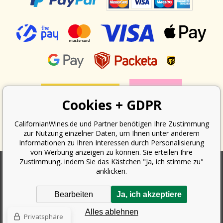
Cookies + GDPR
CalifornianWines.de und Partner benötigen Ihre Zustimmung
zur Nutzung einzelner Daten, um Ihnen unter anderem
Informationen zu Ihren Interessen durch Personalisierung
von Werbung anzeigen zu können. Sie erteilen Ihre
Zustimmung, indem Sie das Kästchen "Ja, ich stimme zu"
anklicken.
Nach dem Gesetz über die Erfassung von Umsätzen ist der Verkäufer
verpflichtet, dem Käufer eine Quittung auszustellen. Gleichzeitig ist er
Bearbeiten
Ja, ich akzeptiere
verpflichtet, den erhaltenen Umsatz online beim Finanzamt zu erfassen;
im Falle eines technischen Ausfalls dann spätestens innerhalb von 48
Alles ablehnen
Stunden.
Privatsphäre
Copyright ©
Californian Wines Export s.r.o.
2026. Alle Rechte