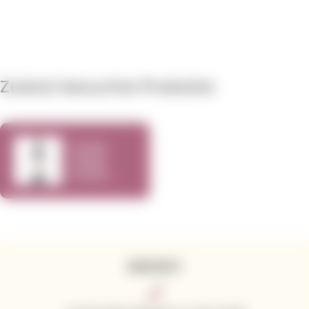
Zuletzt besuchte Produkte
Kunde
Family
Estate
Zinfandel
2016 750ml
KONTAKTE