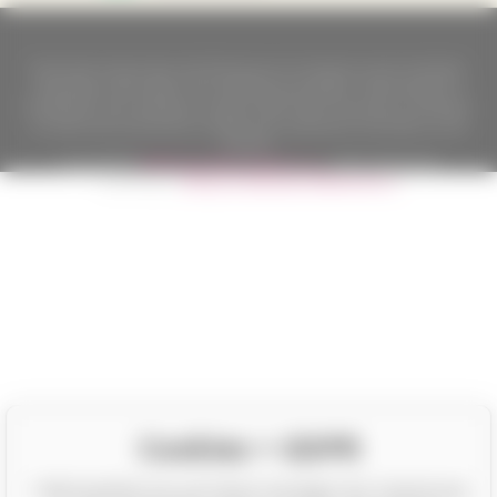
Nach dem Gesetz über die Erfassung von Umsätzen ist der Verkäufer
verpflichtet, dem Käufer eine Quittung auszustellen. Gleichzeitig ist er
verpflichtet, den erhaltenen Umsatz online beim Finanzamt zu erfassen;
im Falle eines technischen Ausfalls dann spätestens innerhalb von 48
Stunden.
Copyright ©
Californian Wines Export s.r.o.
2026. Alle Rechte
vorbehalten.
Eshops & webseiten
BINARGON.cz
Cookies + GDPR
CalifornianWines.de und Partner benötigen Ihre Zustimmung