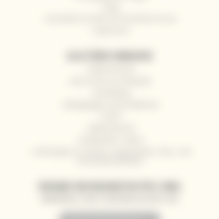
Blog
Versenden Sie Wein als Geschenk mit uns
Impressum
ALLES ÜBER EINKAUFEN
Widerrufsrecht
Wie Sie bei uns einkaufen
Anmeldung
Bedingungen und Konditionen
GDPR
Widerrufsrecht
Großhandel / Gastro
Lieferungen an Yachten, Superyachten, Fluss- und
Hochseekreuzfahrten
VERSAND VON NEUIGKEITEN PER E-MAIL
SONDERANGEBOTE, RABATTE UND NEUIGKEITEN AN IHRE E-MAIL