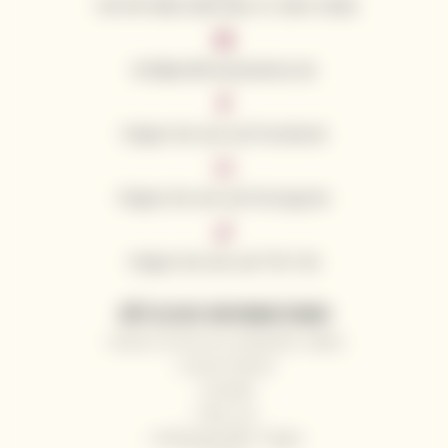
+49 781 9563 3043 (Mo–Fr: 8:00–16:00)
info@californianwines.de
Folgen Sie uns auf Facebook
Folgen Sie uns auf Instagram
Folgen Sie uns auf Tik Tok
NÜTZLICHE INFORMATIONEN
Warum Sie bei uns einkaufen sollten
Unsere Winzer
Kontakt
Über uns
Häufig gestellte Fragen