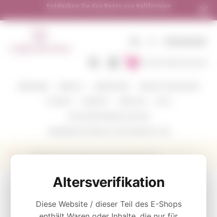
Versand in alle europäischen Länder | Kostenloser Versand ab
250 €
DE
€
EINSINGEN
In den Warenkorb
WEINFARBE
WEINGUT
WEINSORTEN
VERKOSTUNGSPAKETE
CORAVIN
ZUBEHÖR
ÜBER UNS
BLOG
WOHIN WIR SENDEN UND WIE
VERSENDEN SIE WEIN ALS GESCHENK MIT UNS
Rotwein Kunde Family Estate Zinfandel 2016
KATEGORIE
Altersverifikation
Diese Website / dieser Teil des E-Shops
Zinfandel
enthält Waren oder Inhalte, die nur für