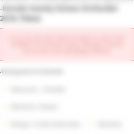
Kunde Family Estate Zinfandel
2016 750ml
Es tut uns leid, aber dieses Produkt ist nicht mehr
erhältlich. Im Sortiment dieses Weinguts können
Sie sich die neuen Jahrgänge ansehen.
Amazing and rich Zinfandel
Weinsorten
Zinfandel
Weinfarbe
Rotwein
Weingut
Kunde Family Estate
Weinfarbe