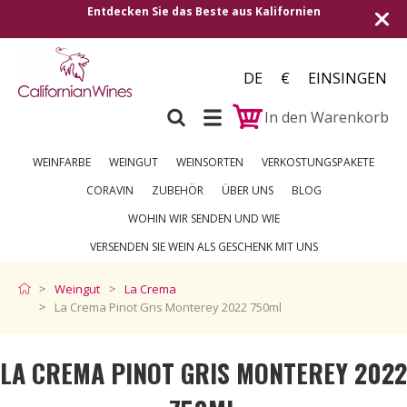
e aus Kalifornien
Versand in alle europäischen Länd
250 €
DE
€
EINSINGEN
In den Warenkorb
WEINFARBE
WEINGUT
WEINSORTEN
VERKOSTUNGSPAKETE
CORAVIN
ZUBEHÖR
ÜBER UNS
BLOG
WOHIN WIR SENDEN UND WIE
VERSENDEN SIE WEIN ALS GESCHENK MIT UNS
Weingut
La Crema
La Crema Pinot Gris Monterey 2022 750ml
LA CREMA PINOT GRIS MONTEREY 2022