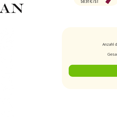
58.91 € /ST
Anzahl 
Gesa