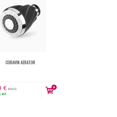
CORAVIN AERATOR
9
€
MwSt.
G
4ST.