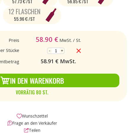
57.73 € /ST
56.85 € /ST
12 FLASCHEN
55.96 € /ST
58.90
€
Preis
MwSt.
/ St.
der Stücke
-
+
58.91
€ MwSt.
mtbetrag
IN DEN WARENKORB
VORRÄTIG 80 ST.
Wunschzettel
Frage an den Verkäufer
Teilen