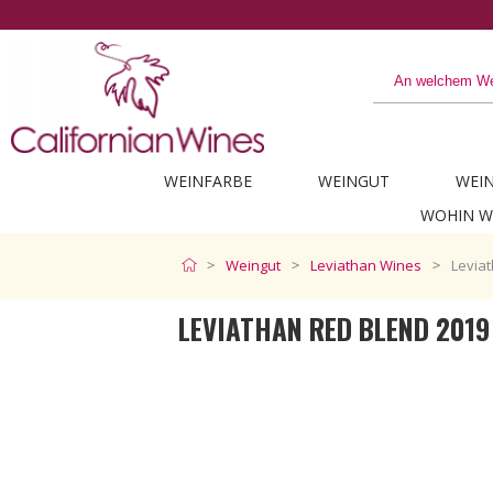
as Beste aus Kalifornien
WEINFARBE
WEINGUT
WEI
WOHIN W
Weingut
Leviathan Wines
Levia
LEVIATHAN RED BLEND 2019