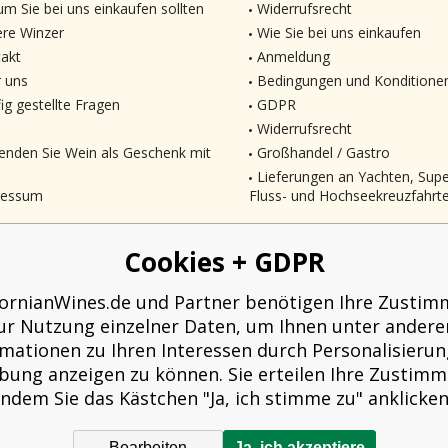
m Sie bei uns einkaufen sollten
Widerrufsrecht
re Winzer
Wie Sie bei uns einkaufen
akt
Anmeldung
 uns
Bedingungen und Konditione
ig gestellte Fragen
GDPR
Widerrufsrecht
enden Sie Wein als Geschenk mit
Großhandel / Gastro
Lieferungen an Yachten, Sup
ressum
Fluss- und Hochseekreuzfahrt
Cookies + GDPR
fornianWines.de und Partner benötigen Ihre Zusti
ur Nutzung einzelner Daten, um Ihnen unter ander
rmationen zu Ihren Interessen durch Personalisierun
ung anzeigen zu können. Sie erteilen Ihre Zustim
indem Sie das Kästchen "Ja, ich stimme zu" anklicken
Bearbeiten
Ja, ich akzeptiere