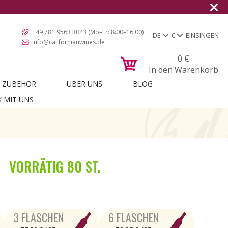
Versand in alle europäischen
+49 781 9563 3043 (Mo–Fr: 8:00–16:00)
DE
€
EINSINGEN
info@californianwines.de
0
€
In den Warenkorb
ZUBEHÖR
ÜBER UNS
BLOG
K MIT UNS
VORRÄTIG
80 ST.
3 FLASCHEN
6 FLASCHEN