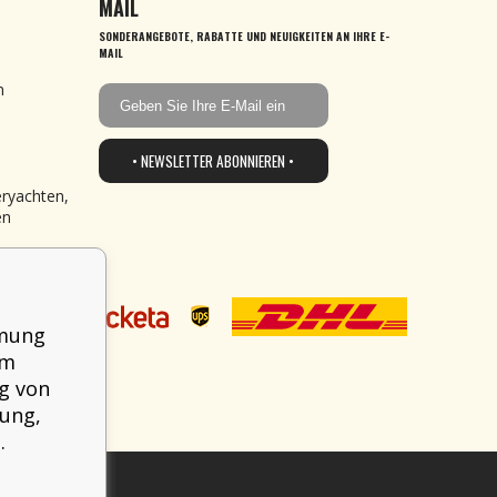
MAIL
SONDERANGEBOTE, RABATTE UND NEUIGKEITEN AN IHRE E-
MAIL
n
• NEWSLETTER ABONNIEREN •
eryachten,
en
mmung
em
g von
mung,
.