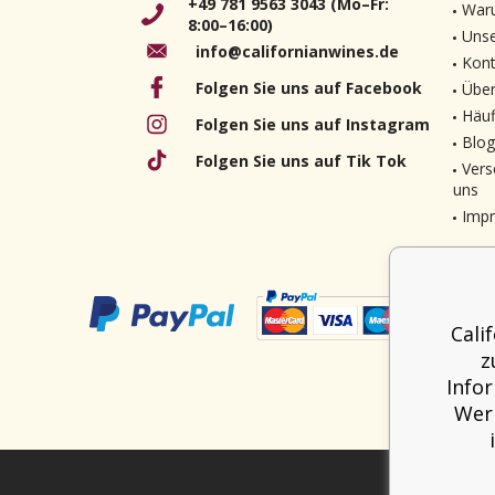
+49 781 9563 3043 (Mo–Fr:
Waru
8:00–16:00)
Unse
info@californianwines.de
Kont
Folgen Sie uns auf Facebook
Über
Häuf
Folgen Sie uns auf Instagram
Blog
Folgen Sie uns auf Tik Tok
Vers
uns
Imp
Cali
z
Info
Werb