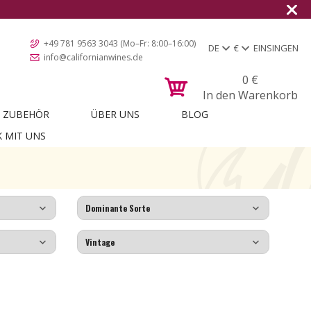
+49 781 9563 3043 (Mo–Fr: 8:00–16:00)
DE
€
EINSINGEN
info@californianwines.de
0
€
In den Warenkorb
ZUBEHÖR
ÜBER UNS
BLOG
K MIT UNS