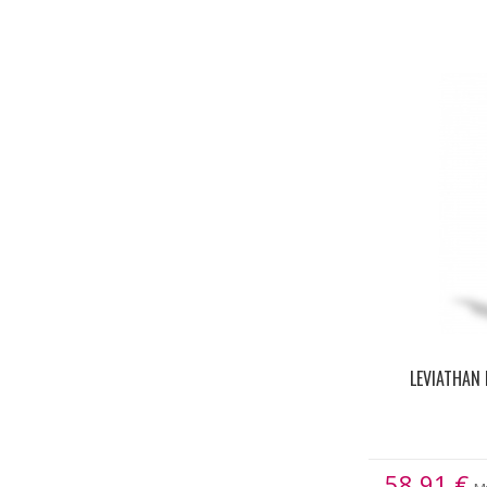
LEVIATHAN
58.91
€