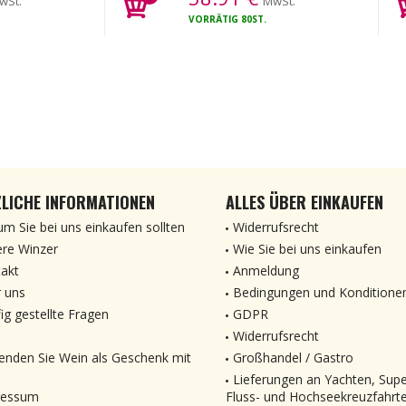
wSt.
MwSt.
VORRÄTIG
80ST.
LICHE INFORMATIONEN
ALLES ÜBER EINKAUFEN
m Sie bei uns einkaufen sollten
Widerrufsrecht
re Winzer
Wie Sie bei uns einkaufen
akt
Anmeldung
 uns
Bedingungen und Konditione
ig gestellte Fragen
GDPR
Widerrufsrecht
enden Sie Wein als Geschenk mit
Großhandel / Gastro
Lieferungen an Yachten, Sup
ressum
Fluss- und Hochseekreuzfahrt