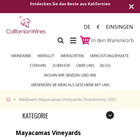
Entdecken Sie das Beste aus Kalifornien
Versan
DE
€
EINSINGEN
In den Warenkorb
WEINFARBE
WEINGUT
WEINSORTEN
VERKOSTUNGSPAKETE
CORAVIN
ZUBEHÖR
ÜBER UNS
BLOG
WOHIN WIR SENDEN UND WIE
VERSENDEN SIE WEIN ALS GESCHENK MIT UNS
Weißwein Mayacamas Vineyards Chardonnay 2021
KATEGORIE
Mayacamas Vineyards