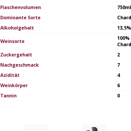
Flaschenvolumen
750m
Dominante Sorte
Char
Alkoholgehalt
13,5%
100%
Weinsorte
Char
Zuckergehalt
2
Nachgeschmack
7
Azidität
4
Weinkörper
6
Tannin
0