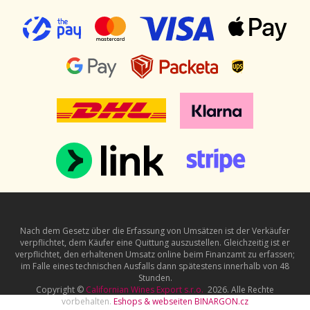
Nach dem Gesetz über die Erfassung von Umsätzen ist der Verkäufer
verpflichtet, dem Käufer eine Quittung auszustellen. Gleichzeitig ist er
verpflichtet, den erhaltenen Umsatz online beim Finanzamt zu erfassen;
im Falle eines technischen Ausfalls dann spätestens innerhalb von 48
Stunden.
Copyright ©
Californian Wines Export s.r.o.
2026. Alle Rechte
vorbehalten.
Eshops & webseiten
BINARGON.cz