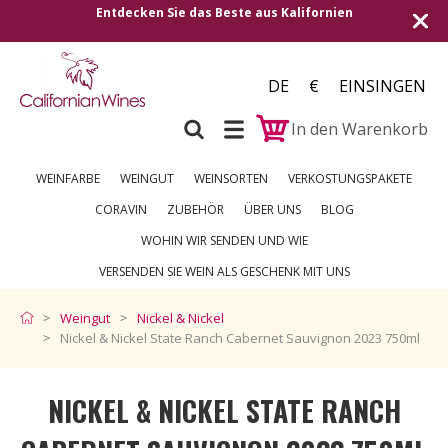
aus Kalifornien
Versand in alle europäischen Länder
250 €
DE
€
EINSINGEN
In den Warenkorb
WEINFARBE
WEINGUT
WEINSORTEN
VERKOSTUNGSPAKETE
CORAVIN
ZUBEHÖR
ÜBER UNS
BLOG
WOHIN WIR SENDEN UND WIE
VERSENDEN SIE WEIN ALS GESCHENK MIT UNS
Weingut
Nickel & Nickel
Nickel & Nickel State Ranch Cabernet Sauvignon 2023 750ml
NICKEL & NICKEL STATE RANCH