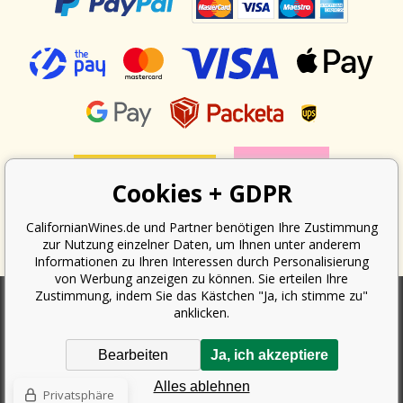
Cookies + GDPR
CalifornianWines.de und Partner benötigen Ihre Zustimmung
zur Nutzung einzelner Daten, um Ihnen unter anderem
Informationen zu Ihren Interessen durch Personalisierung
von Werbung anzeigen zu können. Sie erteilen Ihre
Zustimmung, indem Sie das Kästchen "Ja, ich stimme zu"
anklicken.
Nach dem Gesetz über die Erfassung von Umsätzen ist der Verkäufer
verpflichtet, dem Käufer eine Quittung auszustellen. Gleichzeitig ist er
Bearbeiten
Ja, ich akzeptiere
verpflichtet, den erhaltenen Umsatz online beim Finanzamt zu erfassen;
im Falle eines technischen Ausfalls dann spätestens innerhalb von 48
Alles ablehnen
Stunden.
Privatsphäre
Copyright ©
Californian Wines Export s.r.o.
2026. Alle Rechte