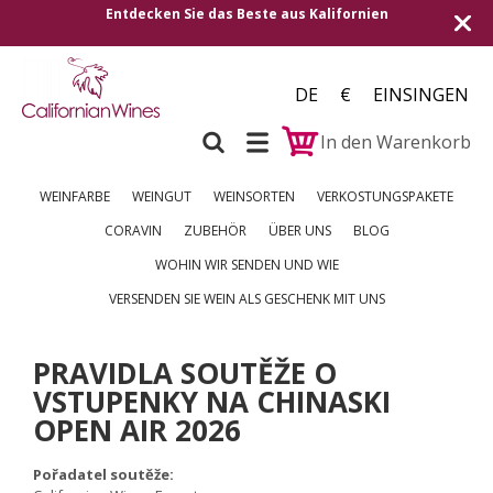
e aus Kalifornien
Versand in alle europäischen Länd
250 €
DE
€
EINSINGEN
In den Warenkorb
WEINFARBE
WEINGUT
WEINSORTEN
VERKOSTUNGSPAKETE
CORAVIN
ZUBEHÖR
ÜBER UNS
BLOG
WOHIN WIR SENDEN UND WIE
VERSENDEN SIE WEIN ALS GESCHENK MIT UNS
PRAVIDLA SOUTĚŽE O
VSTUPENKY NA CHINASKI
OPEN AIR 2026
Pořadatel soutěže: