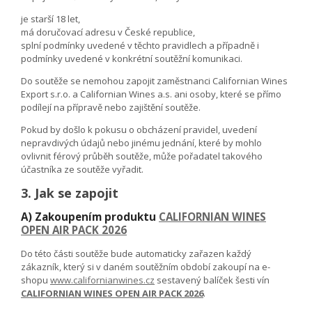
je starší 18 let,
má doručovací adresu v České republice,
splní podmínky uvedené v těchto pravidlech a případně i
podmínky uvedené v konkrétní soutěžní komunikaci.
Do soutěže se nemohou zapojit zaměstnanci Californian Wines
Export s.r.o. a Californian Wines a.s. ani osoby, které se přímo
podílejí na přípravě nebo zajištění soutěže.
Pokud by došlo k pokusu o obcházení pravidel, uvedení
nepravdivých údajů nebo jinému jednání, které by mohlo
ovlivnit férový průběh soutěže, může pořadatel takového
účastníka ze soutěže vyřadit.
3. Jak se zapojit
A) Zakoupením produktu
CALIFORNIAN WINES
OPEN AIR PACK 2026
Do této části soutěže bude automaticky zařazen každý
zákazník, který si v daném soutěžním období zakoupí na e-
shopu
www.californianwines.cz
sestavený balíček šesti vín
CALIFORNIAN WINES OPEN AIR PACK 2026
.