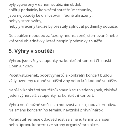
byly vytvořeny v daném soutěžním období,
splňují podmínky konkrétní soutěžní mechaniky,
jsou nejpozději ke dni losování řádně uhrazeny,
nebyly stornovány,
nebyly vráceny tak, že by přestaly splňovat podmínky soutěže.
Do soutěže nebudou zařazeny neuhrazené, stornované nebo
vrácené objednávky, které nesplní podmínky soutěže.
5. Výhry v soutěži
Výhrou jsou vždy vstupenky na konkrétní koncert Chinaski
Open Air 2026.
Počet vstupenek, počet výherců a konkrétní koncert budou
vždy uvedeny u dané soutěžní vlny nebo krátkodobé soutěže.
Není-li v konkrétní soutěžní komunikaci uvedeno jinak, získává
jeden výherce 2 vstupenky na konkrétní koncert.
Výhru není možné směnit za hotovost ani za jinou alternativu.
Na změnu koncertního termínu nevzniká právní nárok.
Pořadatel nenese odpovědnost za změnu termínu, zrušení
nebo úpravu koncertu ze strany organizátora akce.