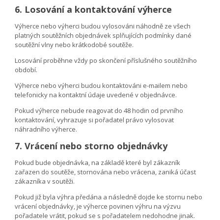
6. Losování a kontaktování výherce
Výherce nebo výherci budou vylosováni náhodně ze všech
platných soutěžních objednávek splňujících podmínky dané
soutěžní vlny nebo krátkodobé soutěže.
Losování proběhne vždy po skončení příslušného soutěžního
období.
Výherce nebo výherci budou kontaktováni e-mailem nebo
telefonicky na kontaktní údaje uvedené v objednávce.
Pokud výherce nebude reagovat do 48 hodin od prvního
kontaktování, vyhrazuje si pořadatel právo vylosovat
náhradního výherce.
7. Vrácení nebo storno objednávky
Pokud bude objednávka, na základě které byl zákazník
zařazen do soutěže, stornována nebo vrácena, zaniká účast
zákazníka v soutěži.
Pokud již byla výhra předána a následně dojde ke stornu nebo
vrácení objednávky, je výherce povinen výhru na výzvu
pořadatele vrátit, pokud se s pořadatelem nedohodne jinak.