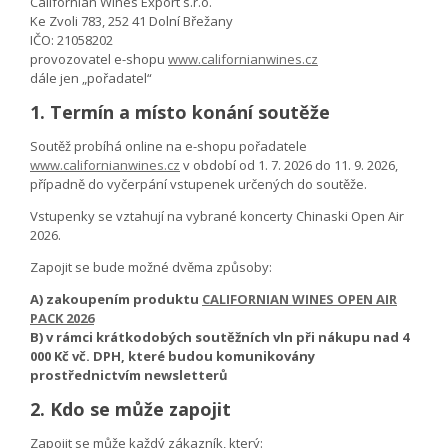
Californian Wines Export s.r.o.
Ke Zvoli 783, 252 41 Dolní Břežany
IČO: 21058202
provozovatel e-shopu
www.californianwines.cz
dále jen „pořadatel“
1. Termín a místo konání soutěže
Soutěž probíhá online na e-shopu pořadatele
www.californianwines.cz
v období od 1. 7. 2026 do 11. 9. 2026,
případně do vyčerpání vstupenek určených do soutěže.
Vstupenky se vztahují na vybrané koncerty Chinaski Open Air
2026.
Zapojit se bude možné dvěma způsoby:
A) zakoupením produktu
CALIFORNIAN WINES OPEN AIR
PACK 2026
B) v rámci krátkodobých soutěžních vln při nákupu nad 4
000 Kč vč. DPH, které budou komunikovány
prostřednictvím newsletterů
2. Kdo se může zapojit
Zapojit se může každý zákazník, který: