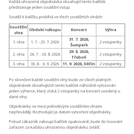
Každá uhrazená objednávka obsahující tento balíček
představuje jeden soutěžní vstup.
Soutěž k balíčku probíhá ve třech soutěžních vlnách:
Soutěžní
Období nákupu
Koncert
Výhra
vlna
31. 7. 2026,
1. vlna
1. 7. - 25. 7. 2026
2 vstupenky
Šumperk
29. 8. 2026,
2. vlna
26. 7. - 20. 8. 2026
2 vstupenky
Třeboň
3. vlna
30. 8. - 6. 9. 2026
11. 9. 2026, Děčín
2 vstupenky
Po skončení každé soutěžní vlny bude ze všech platných
objednávek obsahujících tento balíček náhodně vylosován
jeden výherce, který získá 2 vstupenky na koncert uvedený u
dané vlny.
Objednávky se mezi jednotlivými soutěžními vlnami
nepřevádějí. Rozhodující je datum vytvoření objednávky.
Pokud zákazník zakoupí balíček opakovaně, bude do losování
zařazen za každou uhrazenou objednávku zvlášť.