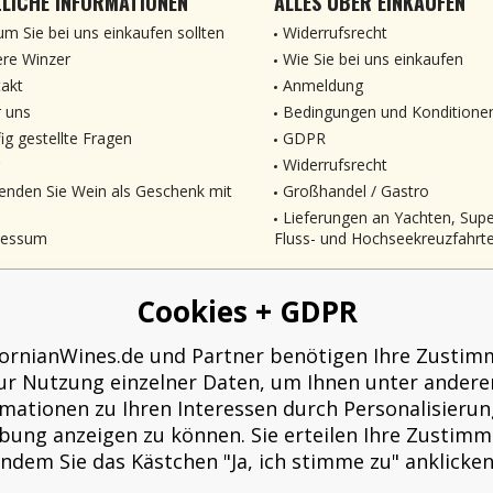
LICHE INFORMATIONEN
ALLES ÜBER EINKAUFEN
m Sie bei uns einkaufen sollten
Widerrufsrecht
re Winzer
Wie Sie bei uns einkaufen
akt
Anmeldung
 uns
Bedingungen und Konditione
ig gestellte Fragen
GDPR
Widerrufsrecht
enden Sie Wein als Geschenk mit
Großhandel / Gastro
Lieferungen an Yachten, Sup
ressum
Fluss- und Hochseekreuzfahrt
Cookies + GDPR
fornianWines.de und Partner benötigen Ihre Zusti
ur Nutzung einzelner Daten, um Ihnen unter ander
rmationen zu Ihren Interessen durch Personalisierun
ung anzeigen zu können. Sie erteilen Ihre Zustim
indem Sie das Kästchen "Ja, ich stimme zu" anklicken