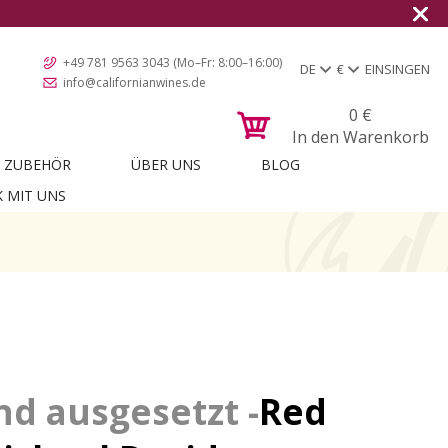
+49 781 9563 3043 (Mo–Fr: 8:00–16:00)
DE
€
EINSINGEN
info@californianwines.de
0
€
In den Warenkorb
ZUBEHÖR
ÜBER UNS
BLOG
K MIT UNS
Red