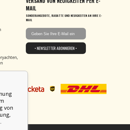
VERSAND VON NEUIGKEITEN PER E-
MAIL
SONDERANGEBOTE, RABATTE UND NEUIGKEITEN AN IHRE E-
MAIL
n
• NEWSLETTER ABONNIEREN •
eryachten,
en
mmung
em
g von
mung,
.