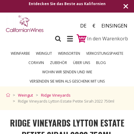
cken Sie das Beste aus Kalifornien
Versand in alle 
DE
€
EINSINGEN
In den Warenkorb
WEINFARBE
WEINGUT
WEINSORTEN
VERKOSTUNGSPAKETE
CORAVIN
ZUBEHÖR
ÜBER UNS
BLOG
WOHIN WIR SENDEN UND WIE
VERSENDEN SIE WEIN ALS GESCHENK MIT UNS
Weingut
Ridge Vineyards
Ridge Vineyards Lytton Estate Petite Sirah 2022 750ml
RIDGE VINEYARDS LYTTON ESTATE