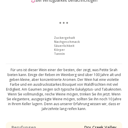
Bei Verfügbarkeit benachrichtigen
Zuckergehalt
Nachgeschmack
Säuerlichkeit
Körper
Tannin
Für uns ist dieser Wein einer der besten, der zeigt, was Petite Sirah
bieten kann. Einige der Reben im Weinberg sind über 100 Jahre alt und
geben kleine, aber konzentrierte Aromen. Der Wein hat eine violette
Farbe und ein ausdrucksstarkes Bouquet von Waldfrüchten mit viel
Erdigkeit. Am Gaumen zeigen sich typische Eukalyptus- und Tabaknoten.
Wenn Sie vollmundige, reiche Weine mögen, trinken Sie ihn jetzt. Wenn
Sie elegantere, ausgeprägte Weine mögen, sollten Sie ihn noch 10 Jahre
in Ihrem Keller lagern. Denn aus unserer Erfahrung wissen wir, dass er
Jahrzehnte lang reifen kann.
Berufungen
Dry Creek Valley