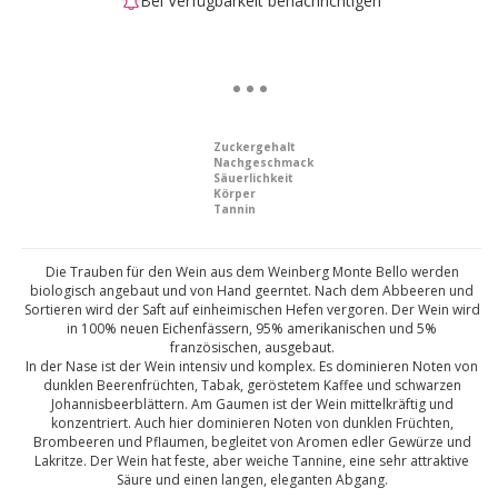
Bei Verfügbarkeit benachrichtigen
Zuckergehalt
Nachgeschmack
Säuerlichkeit
Körper
Tannin
Die Trauben für den Wein aus dem Weinberg Monte Bello werden
biologisch angebaut und von Hand geerntet. Nach dem Abbeeren und
Sortieren wird der Saft auf einheimischen Hefen vergoren. Der Wein wird
in 100% neuen Eichenfässern, 95% amerikanischen und 5%
französischen, ausgebaut.
In der Nase ist der Wein intensiv und komplex. Es dominieren Noten von
dunklen Beerenfrüchten, Tabak, geröstetem Kaffee und schwarzen
Johannisbeerblättern. Am Gaumen ist der Wein mittelkräftig und
konzentriert. Auch hier dominieren Noten von dunklen Früchten,
Brombeeren und Pflaumen, begleitet von Aromen edler Gewürze und
Lakritze. Der Wein hat feste, aber weiche Tannine, eine sehr attraktive
Säure und einen langen, eleganten Abgang.