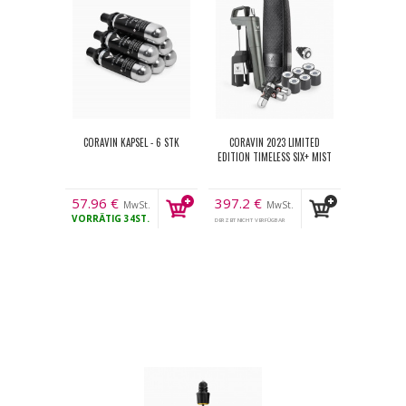
CORAVIN KAPSEL - 6 STK
CORAVIN 2023 LIMITED
EDITION TIMELESS SIX+ MIST
57.96
€
397.2
€
MwSt.
MwSt.
VORRÄTIG
34ST.
DERZEIT NICHT VERFÜGBAR