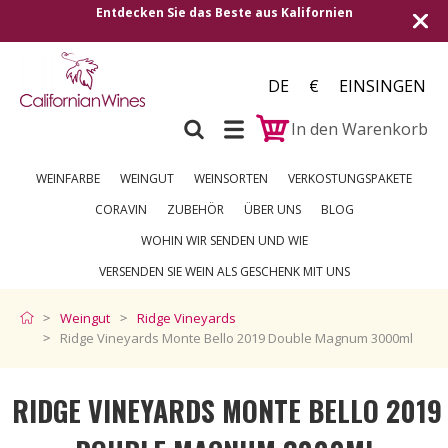
aus Kalifornien
Versand in alle europäischen Länder
250 €
DE
€
EINSINGEN
In den Warenkorb
WEINFARBE
WEINGUT
WEINSORTEN
VERKOSTUNGSPAKETE
CORAVIN
ZUBEHÖR
ÜBER UNS
BLOG
WOHIN WIR SENDEN UND WIE
VERSENDEN SIE WEIN ALS GESCHENK MIT UNS
Weingut
Ridge Vineyards
Ridge Vineyards Monte Bello 2019 Double Magnum 3000ml
RIDGE VINEYARDS MONTE BELLO 2019