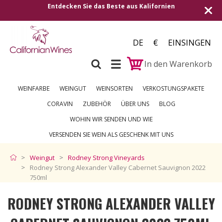
lifornien
Versand in alle europäischen Länder | Ko
250 €
DE
€
EINSINGEN
In den Warenkorb
WEINFARBE
WEINGUT
WEINSORTEN
VERKOSTUNGSPAKETE
CORAVIN
ZUBEHÖR
ÜBER UNS
BLOG
WOHIN WIR SENDEN UND WIE
VERSENDEN SIE WEIN ALS GESCHENK MIT UNS
Weingut
Rodney Strong Vineyards
Rodney Strong Alexander Valley Cabernet Sauvignon 2022
750ml
RODNEY STRONG ALEXANDER VALLEY