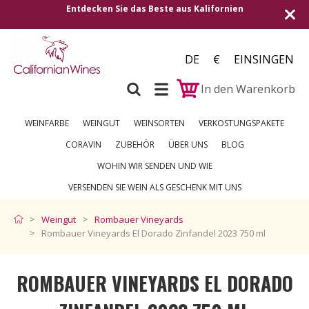
ifornien
Versand in alle europäischen Länder | Kost
250 €
DE
€
EINSINGEN
In den Warenkorb
WEINFARBE
WEINGUT
WEINSORTEN
VERKOSTUNGSPAKETE
CORAVIN
ZUBEHÖR
ÜBER UNS
BLOG
WOHIN WIR SENDEN UND WIE
VERSENDEN SIE WEIN ALS GESCHENK MIT UNS
Weingut
Rombauer Vineyards
Rombauer Vineyards El Dorado Zinfandel 2023 750 ml
ROMBAUER VINEYARDS EL DORADO