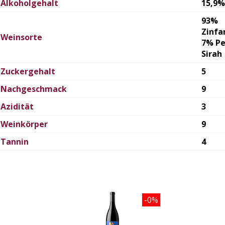
Alkoholgehalt
15,9%
93%
Zinfa
Weinsorte
7% Pe
Sirah
Zuckergehalt
5
Nachgeschmack
9
Azidität
3
Weinkörper
9
Tannin
4
-0%