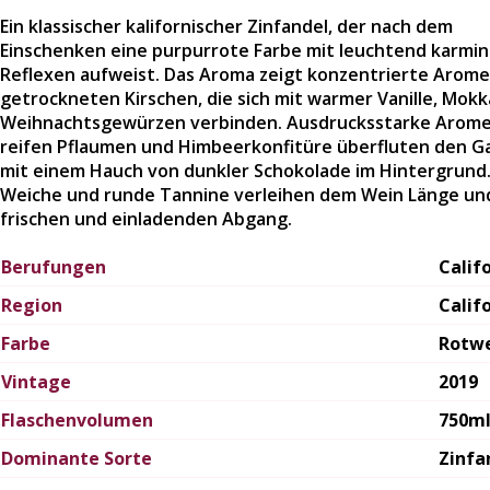
Ein klassischer kalifornischer Zinfandel, der nach dem
Einschenken eine purpurrote Farbe mit leuchtend karmi
Reflexen aufweist. Das Aroma zeigt konzentrierte Arom
getrockneten Kirschen, die sich mit warmer Vanille, Mok
Weihnachtsgewürzen verbinden. Ausdrucksstarke Arom
reifen Pflaumen und Himbeerkonfitüre überfluten den 
mit einem Hauch von dunkler Schokolade im Hintergrund
Weiche und runde Tannine verleihen dem Wein Länge un
frischen und einladenden Abgang.
Berufungen
Calif
Region
Calif
Farbe
Rotw
Vintage
2019
Flaschenvolumen
750m
Dominante Sorte
Zinfa