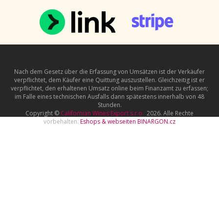
Nach dem Gesetz über die Erfassung von Umsätzen ist der Verkäufer
verpflichtet, dem Käufer eine Quittung auszustellen. Gleichzeitig ist er
verpflichtet, den erhaltenen Umsatz online beim Finanzamt zu erfassen;
im Falle eines technischen Ausfalls dann spätestens innerhalb von 48
Stunden.
Copyright ©
Californian Wines Export s.r.o.
2026. Alle Rechte
vorbehalten.
Eshops & webseiten
BINARGON.cz