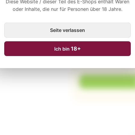
56.47 € /ST
Diese Website / dieser Teil des E-Shops enthält Waren
oder Inhalte, die nur für Personen über 18 Jahre.
Seite verlassen
18+
Ich bin
Anzahl 
Gesa