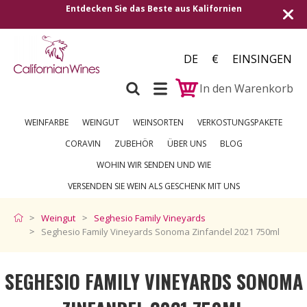
Kalifornien
Versand in alle europäischen Länder | 
250 €
DE
€
EINSINGEN
In den Warenkorb
WEINFARBE
WEINGUT
WEINSORTEN
VERKOSTUNGSPAKETE
CORAVIN
ZUBEHÖR
ÜBER UNS
BLOG
WOHIN WIR SENDEN UND WIE
VERSENDEN SIE WEIN ALS GESCHENK MIT UNS
Weingut
Seghesio Family Vineyards
Seghesio Family Vineyards Sonoma Zinfandel 2021 750ml
SEGHESIO FAMILY VINEYARDS SONOMA