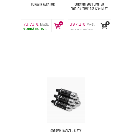
CORAVIN AERATOR
CORAVIN 2023 LIMITED
EDITION TIMELESS SIX+ MIST
73.73
€
397.2
€
MwSt.
MwSt.
VORRÄTIG
4ST.
DERZEIT NICHT VERFÜGBAR
CORAVIN KAPSEL - 6 STK