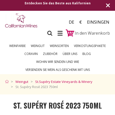
ifornien
Versand in alle europäischen Länder | Kost
250 €
DE
€
EINSINGEN
In den Warenkorb
WEINFARBE
WEINGUT
WEINSORTEN
VERKOSTUNGSPAKETE
CORAVIN
ZUBEHÖR
ÜBER UNS
BLOG
WOHIN WIR SENDEN UND WIE
VERSENDEN SIE WEIN ALS GESCHENK MIT UNS
Weingut
St.Supéry Estate Vineyards & Winery
St. Supéry Rosé 2023 750ml
ST. SUPÉRY ROSÉ 2023 750ML