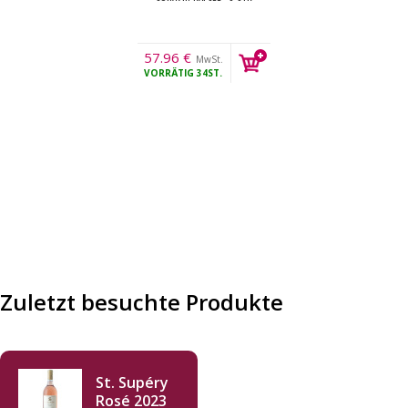
57.96
€
MwSt.
VORRÄTIG
34ST.
Zuletzt besuchte Produkte
St. Supéry
Rosé 2023