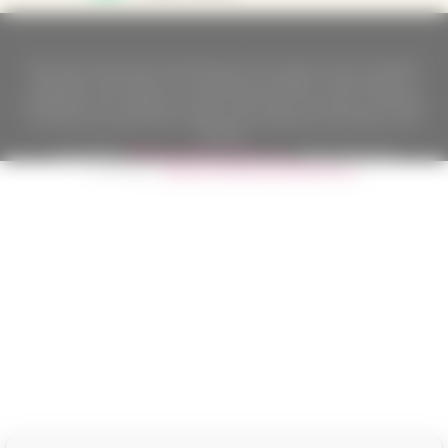
Nach dem Gesetz über die Erfassung von Umsätzen ist der Verkäufer
verpflichtet, dem Käufer eine Quittung auszustellen. Gleichzeitig ist er
verpflichtet, den erhaltenen Umsatz online beim Finanzamt zu erfassen;
im Falle eines technischen Ausfalls dann spätestens innerhalb von 48
Stunden.
Copyright ©
Californian Wines Export s.r.o.
2026. Alle Rechte
vorbehalten.
Eshops & webseiten
BINARGON.cz