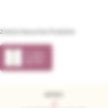
Zuletzt besuchte Produkte
St. Supéry
Sauvignon
Blanc 2018
750ml
KONTAKTE