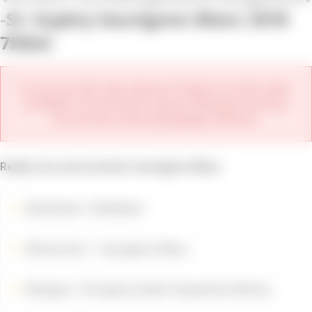
St. Supéry Sauvignon Blanc 2018
750ml
Es tut uns leid, aber dieses Produkt ist nicht mehr
erhältlich. Im Sortiment dieses Weinguts können
Sie sich die neuen Jahrgänge ansehen.
Really nice and aromatic Sauvignon Blanc
Weinfarbe
Weißwein
Weinsorten
Sauvignon Blanc
Weingut
St.Supéry Estate Vineyards & Winery