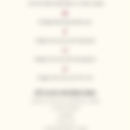
+49 781 9563 3043 (Mo–Fr: 8:00–16:00)
info@californianwines.de
Folgen Sie uns auf Facebook
Folgen Sie uns auf Instagram
Folgen Sie uns auf Tik Tok
NÜTZLICHE INFORMATIONEN
Warum Sie bei uns einkaufen sollten
Unsere Winzer
Kontakt
Über uns
Häufig gestellte Fragen