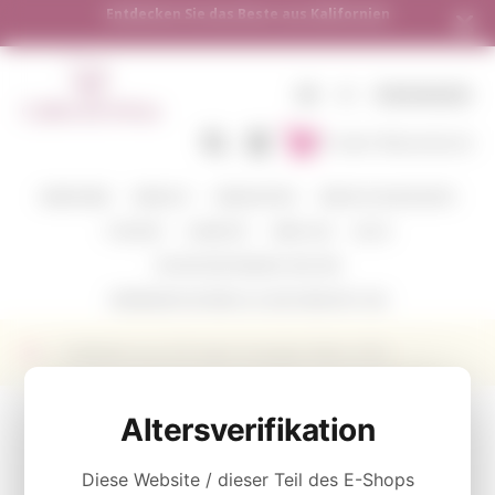
Versand in alle europäischen Länder | Kostenloser Versand ab
250 €
DE
€
EINSINGEN
In den Warenkorb
WEINFARBE
WEINGUT
WEINSORTEN
VERKOSTUNGSPAKETE
CORAVIN
ZUBEHÖR
ÜBER UNS
BLOG
WOHIN WIR SENDEN UND WIE
VERSENDEN SIE WEIN ALS GESCHENK MIT UNS
Weißwein aus USA Super Sauvignon Blanc 2018
KATEGORIE
Altersverifikation
Weißwein
Diese Website / dieser Teil des E-Shops