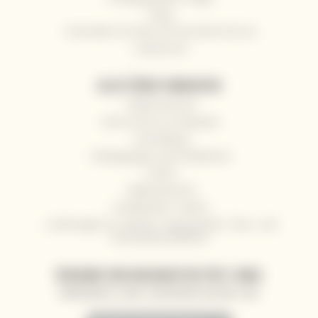
Blog
Versenden Sie Wein als Geschenk mit uns
Impressum
ALLES ÜBER EINKAUFEN
Widerrufsrecht
Wie Sie bei uns einkaufen
Anmeldung
Bedingungen und Konditionen
GDPR
Widerrufsrecht
Großhandel / Gastro
Lieferungen an Yachten, Superyachten, Fluss- und
Hochseekreuzfahrten
VERSAND VON NEUIGKEITEN PER E-MAIL
SONDERANGEBOTE, RABATTE UND NEUIGKEITEN AN IHRE E-MAIL