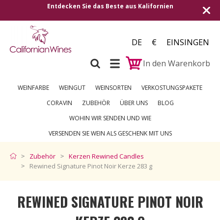
Entdecken Sie das Beste aus Kalifornien
DE
€
EINSINGEN
In den Warenkorb
WEINFARBE
WEINGUT
WEINSORTEN
VERKOSTUNGSPAKETE
CORAVIN
ZUBEHÖR
ÜBER UNS
BLOG
WOHIN WIR SENDEN UND WIE
VERSENDEN SIE WEIN ALS GESCHENK MIT UNS
Zubehör
Kerzen Rewined Candles
Rewined Signature Pinot Noir Kerze 283 g
REWINED SIGNATURE PINOT NOIR