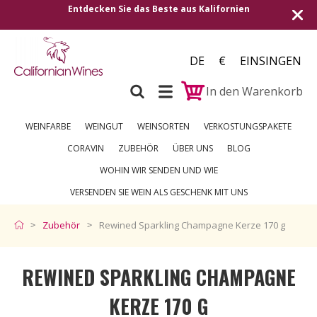
Entdecken Sie das Beste aus Kalifornien
DE
€
EINSINGEN
In den Warenkorb
WEINFARBE
WEINGUT
WEINSORTEN
VERKOSTUNGSPAKETE
CORAVIN
ZUBEHÖR
ÜBER UNS
BLOG
WOHIN WIR SENDEN UND WIE
VERSENDEN SIE WEIN ALS GESCHENK MIT UNS
Zubehör
Rewined Sparkling Champagne Kerze 170 g
REWINED SPARKLING CHAMPAGNE
KERZE 170 G