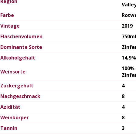
Region
Valle
Farbe
Rotw
Vintage
2019
Flaschenvolumen
750m
Dominante Sorte
Zinfa
Alkoholgehalt
14,9%
100%
Weinsorte
Zinfa
Zuckergehalt
4
Nachgeschmack
8
Azidität
4
Weinkörper
8
Tannin
3