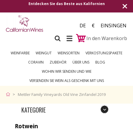
Entdecken Sie das Beste aus Kalifornien
Versand in 
DE
€
EINSINGEN
In den Warenkorb
WEINFARBE
WEINGUT
WEINSORTEN
VERKOSTUNGSPAKETE
CORAVIN
ZUBEHÖR
ÜBER UNS
BLOG
WOHIN WIR SENDEN UND WIE
VERSENDEN SIE WEIN ALS GESCHENK MIT UNS
Mettler Family Vineyards Old Vine Zinfandel 2019
KATEGORIE
Rotwein