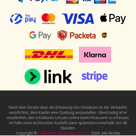
Nach dem Gesetz über die Erfassung von Umsätzen ist der Verkäufer
verpflichtet, dem Käufer eine Quittung auszustellen. Gleichzeitig ist er
verpflichtet, den erhaltenen Umsatz online beim Finanzamt zu erfassen;
im Falle eines technischen Ausfalls dann spätestens innerhalb von 48
Stunden.
Copyright ©
Californian Wines Export s.r.o.
2026. Alle Rechte