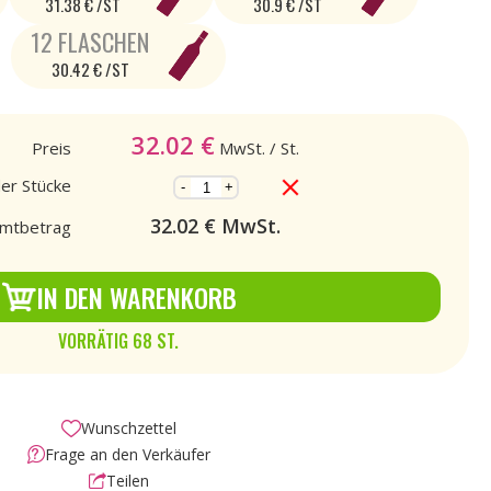
31.38 € /ST
30.9 € /ST
12 FLASCHEN
30.42 € /ST
32.02
€
Preis
MwSt.
/ St.
der Stücke
-
+
32.02
€ MwSt.
mtbetrag
IN DEN WARENKORB
VORRÄTIG 68 ST.
Wunschzettel
Frage an den Verkäufer
Teilen