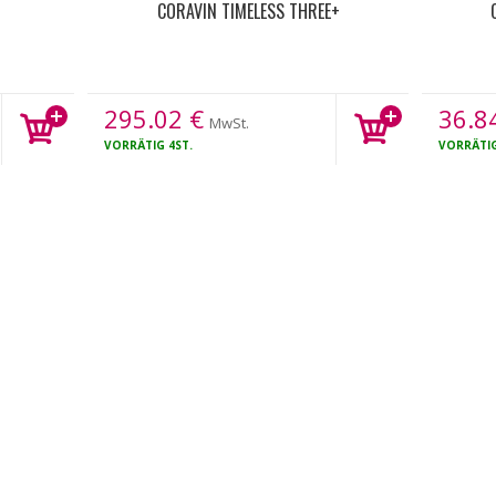
CORAVIN TIMELESS THREE+
295.02
€
36.8
MwSt.
VORRÄTIG
4ST.
VORRÄTI