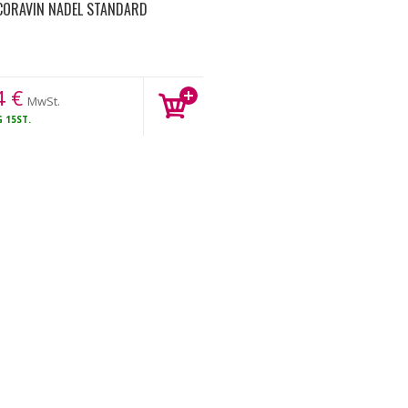
CORAVIN NADEL STANDARD
4
€
MwSt.
G
15ST.