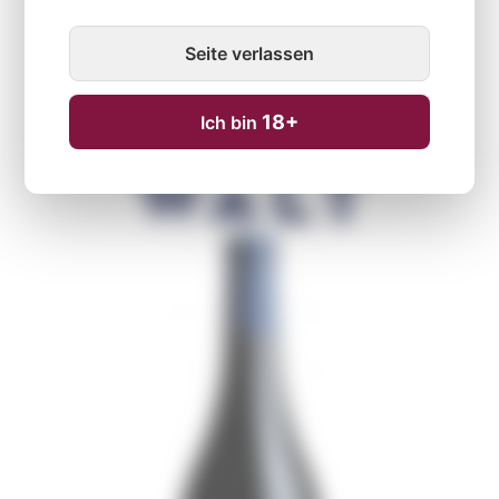
2018 750ML
Seite verlassen
18+
Ich bin