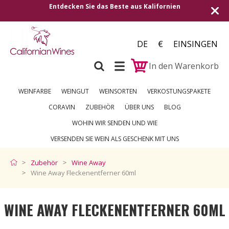
Entdecken Sie das Beste aus Kalifornien
Versand in 
DE
€
EINSINGEN
In den Warenkorb
WEINFARBE
WEINGUT
WEINSORTEN
VERKOSTUNGSPAKETE
CORAVIN
ZUBEHÖR
ÜBER UNS
BLOG
WOHIN WIR SENDEN UND WIE
VERSENDEN SIE WEIN ALS GESCHENK MIT UNS
Zubehör
Wine Away
Wine Away Fleckenentferner 60ml
WINE AWAY FLECKENENTFERNER 60ML